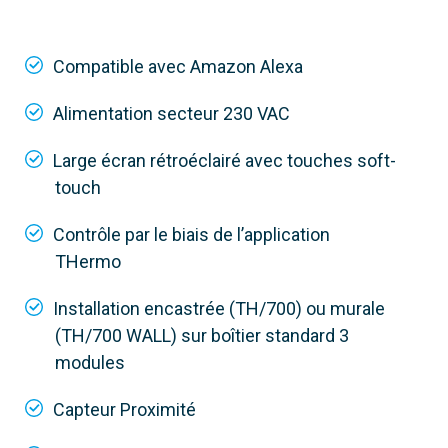
Installation
Compatible avec Amazon Alexa
Fixé au mur
Alimentation secteur 230 VAC
Alimentation
230 V
Large écran rétroéclairé avec touches soft-
touch
Contrôle
Application, haut-parleur intelligent ou
Contrôle par le biais de l’application
appareil
THermo
Installation encastrée (TH/700) ou murale
(TH/700 WALL) sur boîtier standard 3
modules
Capteur Proximité