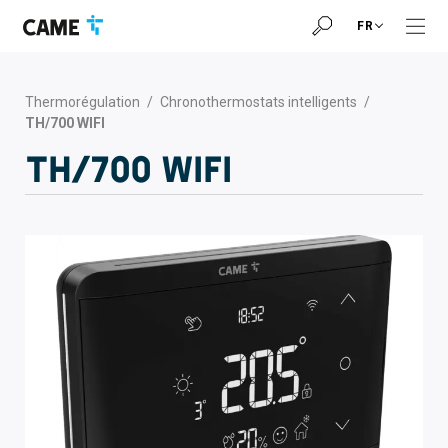
Accéder
Passer
Passer
FR
à
au
au
la
contenu
pied
barre
de
de
page
Thermorégulation
/
Chronothermostats intelligents
/
navigation
TH/700 WIFI
TH/700 WIFI