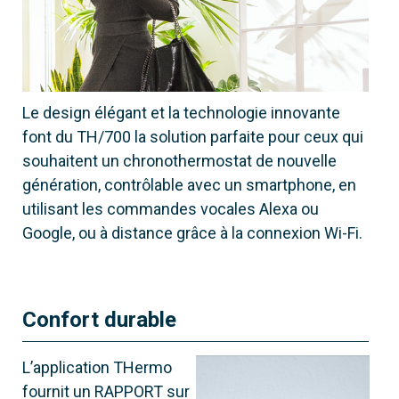
Installation
en encastrement
Alimentation
Le design élégant et la technologie innovante
230 V
font du TH/700 la solution parfaite pour ceux qui
Contrôle
souhaitent un chronothermostat de nouvelle
Application, haut-parleur intelligent ou
génération, contrôlable avec un smartphone, en
appareil
utilisant les commandes vocales Alexa ou
Google, ou à distance grâce à la connexion Wi-Fi.
Confort durable
L’application THermo
fournit un RAPPORT sur