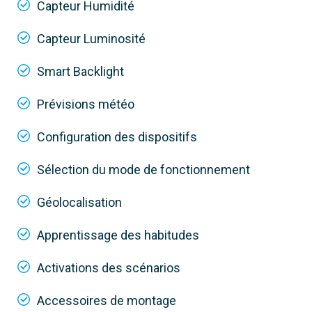
Capteur Humidité
Capteur Luminosité
Smart Backlight
Prévisions météo
845AA-0110
Configuration des dispositifs
TH/700 BK WIFI
Sélection du mode de fonctionnement
Installation
Géolocalisation
en encastrement
Apprentissage des habitudes
Alimentation
230 V
Activations des scénarios
Contrôle
Accessoires de montage
Application, haut-parleur intelligent ou