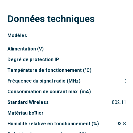
Données techniques
Modèles
84
Alimentation (V)
22
Degré de protection IP
Température de fonctionnement (°C)
Fréquence du signal radio (MHz)
2.4
Consommation de courant max. (mA)
Standard Wireless
802.11b, 
Matériau boîtier
Humidité relative en fonctionnement (%)
93 Sans