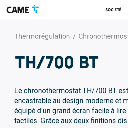
Accéder
Passer
Passer
à
au
au
Societé
la
contenu
pied
barre
de
de
page
navigation
Thermorégulation
/
Chronothermosta
TH/700 BT
Le chronothermostat TH/700 BT est
encastrable au design moderne et min
équipé d’un grand écran facile à lir
tactiles. Grâce aux deux finitions di