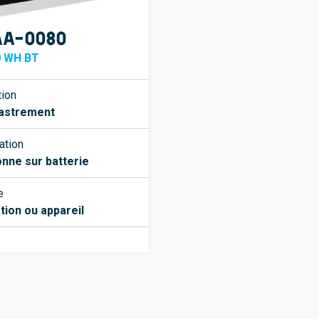
AA-0080
 WH BT
tion
astrement
ation
nne sur batterie
e
tion ou appareil