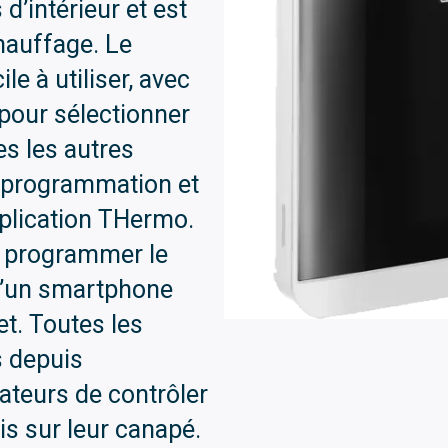
s d’intérieur et est
hauffage. Le
le à utiliser, avec
 pour sélectionner
s les autres
la programmation et
pplication THermo.
 programmer le
e d’un smartphone
et. Toutes les
s depuis
sateurs de contrôler
s sur leur canapé.