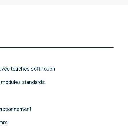
 avec touches soft-touch
 3 modules standards
onctionnement
2 mm