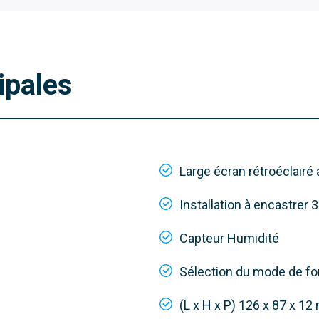
ipales
Large écran rétroéclairé
Installation à encastrer
Capteur Humidité
Sélection du mode de f
(L x H x P) 126 x 87 x 1