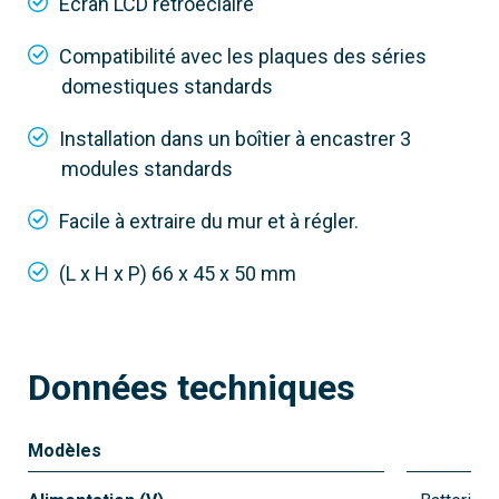
Écran LCD rétroéclairé
Compatibilité avec les plaques des séries
domestiques standards
Installation dans un boîtier à encastrer 3
modules standards
Facile à extraire du mur et à régler.
(L x H x P) 66 x 45 x 50 mm
Données techniques
Modèles
69