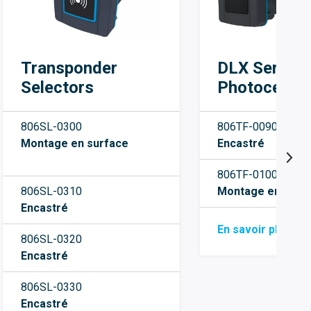
Transponder
DLX Series
Selectors
Photocells
806SL-0300
806TF-0090
Montage en surface
Encastré
806TF-0100
806SL-0310
Montage en surf
Encastré
En savoir plus
806SL-0320
Encastré
806SL-0330
Encastré