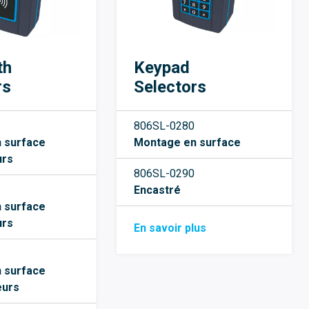
th
Keypad
rs
Selectors
806SL-0280
 surface
Montage en surface
urs
806SL-0290
Encastré
 surface
urs
En savoir plus
 surface
eurs