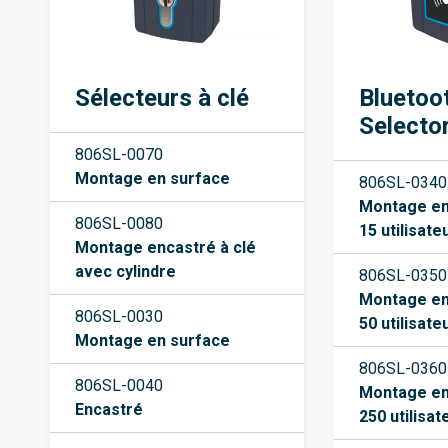
Sélecteurs à clé
Bluetoo
Selecto
806SL-0070
Montage en surface
806SL-0340
Montage en
806SL-0080
15
utilisate
Montage encastré à clé
avec cylindre
806SL-0350
Montage en
806SL-0030
50
utilisate
Montage en surface
806SL-0360
806SL-0040
Montage en
Encastré
250
utilisat