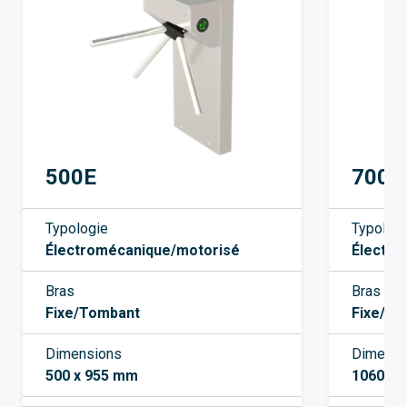
500E
700 
Typologie
Typolog
Électromécanique/motorisé
Électro
Bras
Bras
Fixe/Tombant
Fixe/To
Dimensions
Dimensi
500 x 955 mm
1060 x 