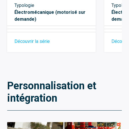
Typologie
Typolog
Électromécanique (motorisé sur
Électro
demande)
demand
Découvrir la série
Découvri
Personnalisation et
intégration