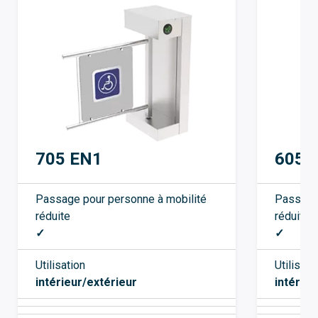
705 EN1
605
Passage pour personne à mobilité
Passage 
réduite
réduite
✓
✓
Utilisation
Utilisati
intérieur/extérieur
intérieu