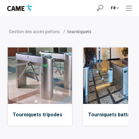
Accéder
Passer
Passer
FR
à
au
au
la
contenu
pied
barre
de
de
page
Gestion des accès piétons
/
tourniquets
navigation
Tourniquets tripodes
Tourniquets battants