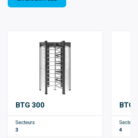
BTG 300
BTG 
Secteurs
Secteur
3
4