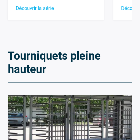
Découvrir la série
Découvri
Tourniquets pleine
hauteur