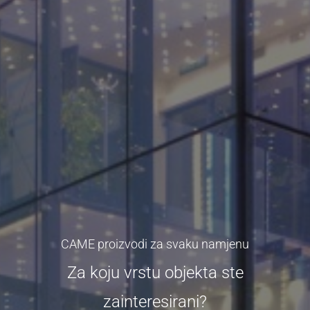
CAME proizvodi za svaku namjenu
Za koju vrstu objekta ste
zainteresirani?