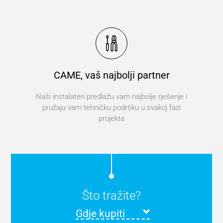
CAME, vaš najbolji partner
Naši instalateri predlažu vam najbolje rješenje i
pružaju vam tehničku podršku u svakoj fazi
projekta
Što tražite?
Gdje kupiti