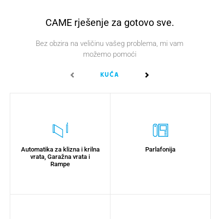
CAME rješenje za gotovo sve.
Bez obzira na veličinu vašeg problema, mi vam
možemo pomoći
Kuća
Zgrada
Automatika za klizna i krilna
Parlafonija
vrata, Garažna vrata i
Rampe