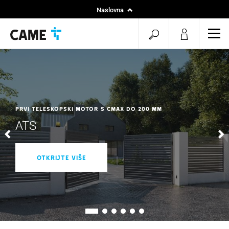
Naslovna
Instalateri
menu.search.op
men
Projekti
PRVI TELESKOPSKI MOTOR S CMAX DO 200 mm
ATS
OTKRIJTE VIŠE