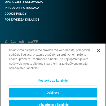
OPĆI UVJETI POSLOVANJA
PRIGOVORI POTROŠAČA
COOKIE POLICY
POSTAVKE ZA KOLAČIĆE
Kolačićima osiguravamo pravilan rad web-mjesta, prilagodbu
sadržaja i oglasa, pružanje značajki za društvene mreže te
Copyright © 2018-2022 CAME. Sva prava pridržana.
analizu prometa. Informacije o načinu na koji upotrebljavate
naše web-mjesto dijelimo s partnerima za društvene mreže,
oglašavanje i analitiku.
Postavke za kolačiće
Odbij sve
Vaše opcije privatnosti
Prihvatite sve kolačiće