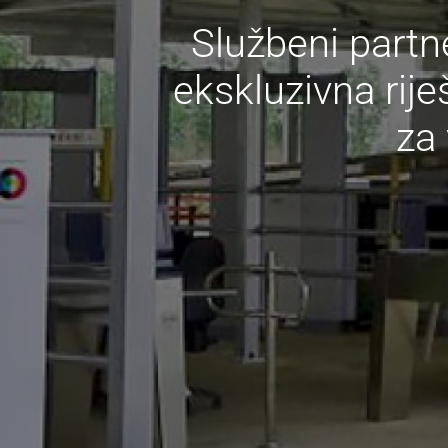
Službeni partn
ekskluzivna rije
za 