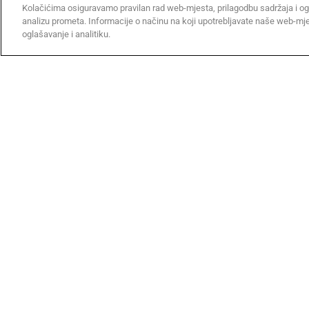
PRONAĐI INSTALATERA
Kolačićima osiguravamo pravilan rad web-mjesta, prilagodbu sadržaja i og
analizu prometa. Informacije o načinu na koji upotrebljavate naše web-mj
oglašavanje i analitiku.
Tvrtka
by CAME
Komunikacija
O NAMA
CAME USLUGE
EXPO
CERTIFIKATI
LOGISTIČKI CENTAR
VIJESTI
KONTAKT
OBUKA CAME
RADITE S NAMA
CJENIK USLUGA 2026
Copyright © 2018-2022 CAME. Sva prava pridržana.