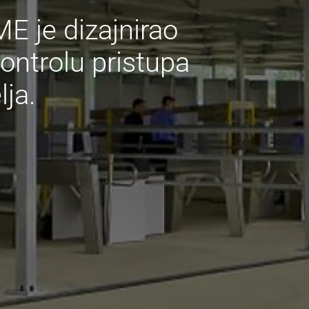
E je dizajnirao
kontrolu pristupa
lja.