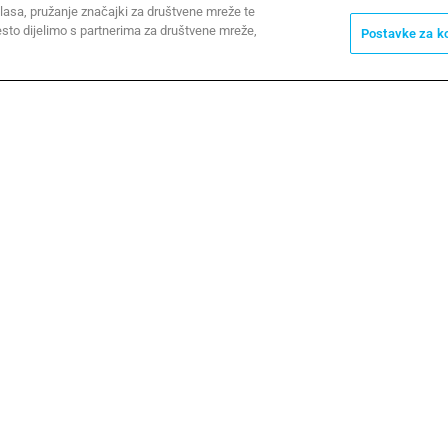
PITAJ CAME
lasa, pružanje značajki za društvene mreže te
esto dijelimo s partnerima za društvene mreže,
Postavke za k
Obavijest pri preuzimanju
Vaše opcije privatnosti