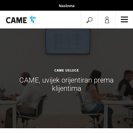
Naslovna
Instalateri
menu.search.op
men
Projekti
CAME USLUGE
CAME, uvijek orijentiran prema
klijentima