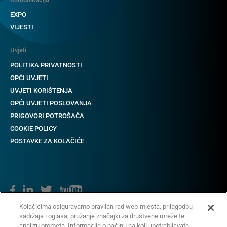
EXPO
VIJESTI
Uvjeti
POLITIKA PRIVATNOSTI
OPĆI UVJETI
UVJETI KORIŠTENJA
OPĆI UVJETI POSLOVANJA
PRIGOVORI POTROŠAČA
COOKIE POLICY
POSTAVKE ZA KOLAČIĆE
Kolačićima osiguravamo pravilan rad web-mjesta, prilagodbu
sadržaja i oglasa, pružanje značajki za društvene mreže te
Copyright © 2018-2022 CAME. Sva prava pridržana.
analizu prometa. Informacije o načinu na koji upotrebljavate