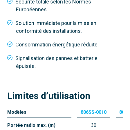
Sécurité totale selon les Normes
Européennes.
Solution immédiate pour la mise en
conformité des installations.
806SS-0030
RIOLX8WS
Consommation énergétique réduite.
Clignotant sans fil
Signalisation des pannes et batterie
épuisée.
Limites d’utilisation
Modèles
806SS-0010
806S
Portée radio max. (m)
30