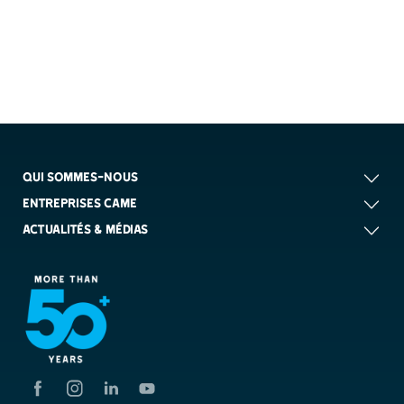
QUI SOMMES-NOUS
ENTREPRISES CAME
806SS-0040
ACTUALITÉS & MÉDIAS
RIOCN8WS
Module de commande radio enfichable