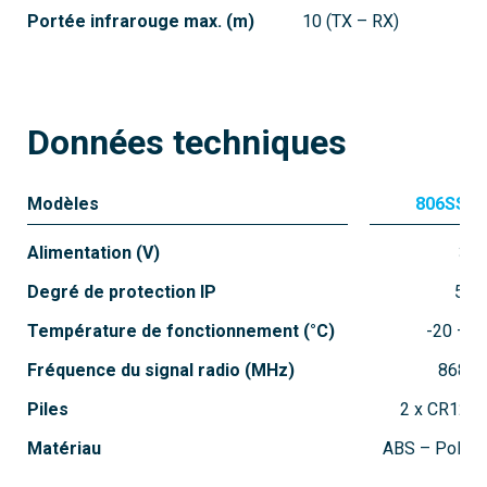
Portée infrarouge max. (m)
10 (TX – RX)
Données techniques
806SS-0050
Modèles
806SS-0
RIOCT8WS
Alimentation (V)
3
Module de radiocommande extérieur
Degré de protection IP
54
Température de fonctionnement (°C)
-20 ÷ +
Fréquence du signal radio (MHz)
868,9
Piles
2 x CR123A
Matériau
ABS – Polyca