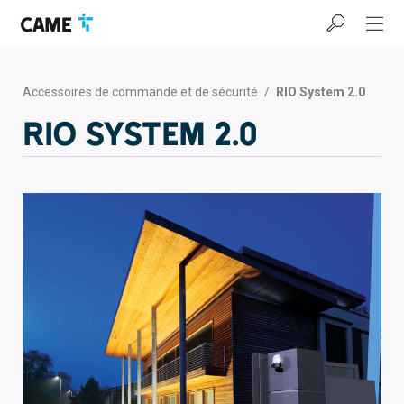
Accéder
Passer
Passer
à
au
au
la
contenu
pied
barre
de
de
page
Accessoires de commande et de sécurité
/
RIO System 2.0
navigation
RIO System 2.0