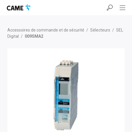
Accéder
Passer
Passer
à
au
au
la
contenu
pied
barre
de
de
page
Accessoires de commande et de sécurité
/
Sélecteurs
/
SEL
navigation
Digital
/
009SMA2