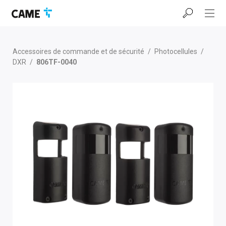
Accéder
Passer
Passer
à
au
au
la
contenu
pied
barre
de
de
page
Accessoires de commande et de sécurité
/
Photocellules
/
navigation
DXR
/
806TF-0040