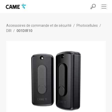
Accéder
Passer
Passer
à
au
au
la
contenu
pied
barre
de
de
page
Accessoires de commande et de sécurité
/
Photocellules
/
navigation
DIR
/
001DIR10