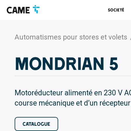
Accéder
Passer
Passer
à
au
au
Societé
la
contenu
pied
barre
de
de
page
navigation
Automatismes pour stores et volets
MONDRIAN 5
Motoréducteur alimenté en 230 V AC
course mécanique et d’un récepteur 
CATALOGUE