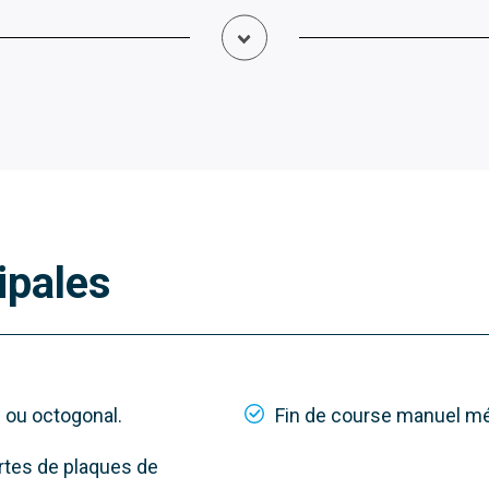
Y5050A121MO
ipales
ducteur 230 V AC avec
 course mécanique et
ouple 50 Nm
d ou octogonal.
Fin de course manuel mé
ortes de plaques de