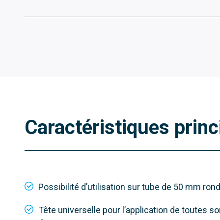
001Y5040A151MO
001
Caractéristiques princ
Motoréducteur 230 V AC avec
Motoré
fin de course mécanique et
fin de
max. couple 40 Nm
max. c
Possibilité d’utilisation sur tube de 50 mm ron
Tête universelle pour l’application de toutes s