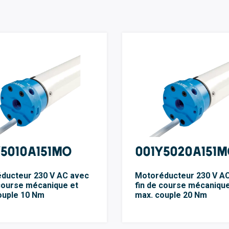
Y5010A151MO
001Y5020A151
ducteur 230 V AC avec
Motoréducteur 230 V A
 course mécanique et
fin de course mécanique
ouple 10 Nm
max. couple 20 Nm