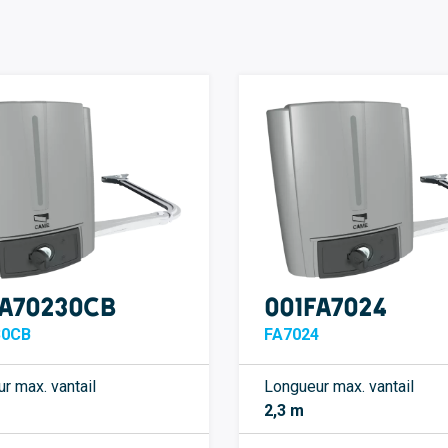
FA70230CB
001FA7024
30CB
FA7024
r max. vantail
Longueur max. vantail
2,3 m