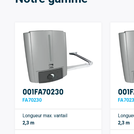
001FA70230
001
FA70230
FA702
Longueur max. vantail
Longueu
2,3 m
2,3 m