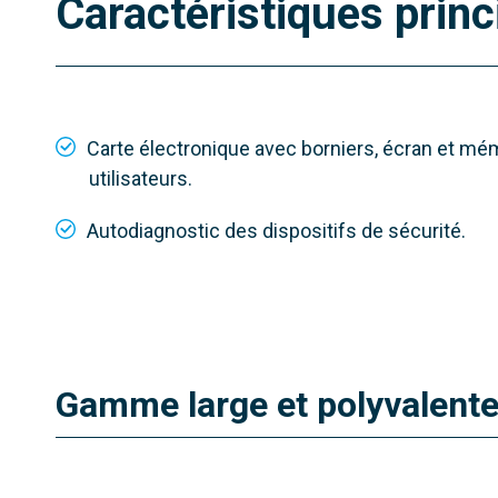
801MB-0090
801
Caractéristiques princ
FST23DLC
FST23
Longueur max. vantail
Longueu
2,3 m
2,3 m
Carte électronique avec borniers, écran et mé
Poids max. vantail
Poids m
utilisateurs.
200 kg
200 kg
Autodiagnostic des dispositifs de sécurité.
Type de moteur
Type de
Automatisme complèt
Motoré
Gamme large et polyvalent