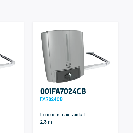
001FA7024CB
FA7024CB
Longueur max. vantail
2,3 m