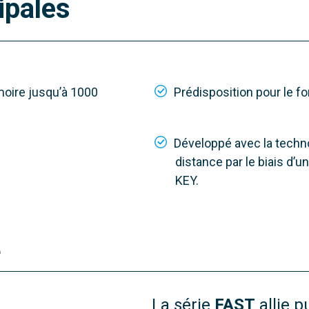
MB-0100
ipales
DLS
r max. vantail
moire jusqu’à 1000
Prédisposition pour le 
ax. vantail
Développé avec la techn
 moteur
distance par le biais d’
ducteur
KEY.
e
La série
FAST
allie p