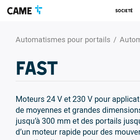
Accéder
Passer
Passer
à
au
au
Societé
la
contenu
pied
barre
de
de
page
navigation
Automatismes pour portails
/
Autom
FAST
Moteurs 24 V et 230 V pour applica
de moyennes et grandes dimension
jusqu’à 300 mm et des portails jusq
d’un moteur rapide pour des mouve