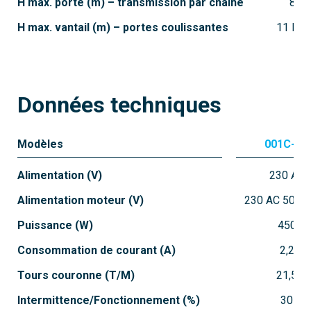
H max. porte (m) – transmission par chaîne
8.5
H max. vantail (m) – portes coulissantes
11 MA
Données techniques
Modèles
001C-BX
Alimentation (V)
230 AC
Alimentation moteur (V)
230 AC 50/6
Puissance (W)
450
Consommation de courant (A)
2,2
Tours couronne (T/M)
21,5
Intermittence/Fonctionnement (%)
30