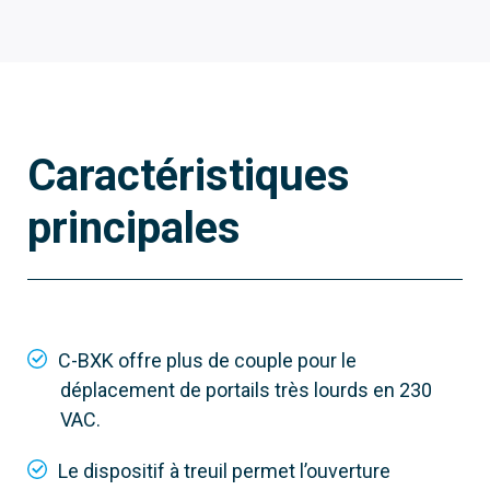
Caractéristiques
principales
001C-BXK
C-BXK
Hauteur max. vantail
C-BXK offre plus de couple pour le
11 m
déplacement de portails très lourds en 230
Gewalt
VAC.
120 Nr
Le dispositif à treuil permet l’ouverture