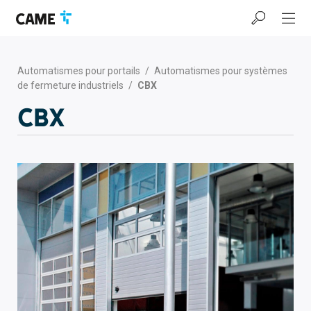
Accéder
Passer
Passer
à
au
au
la
contenu
pied
barre
de
de
page
Automatismes pour portails
/
Automatismes pour systèmes
navigation
de fermeture industriels
/
CBX
CBX