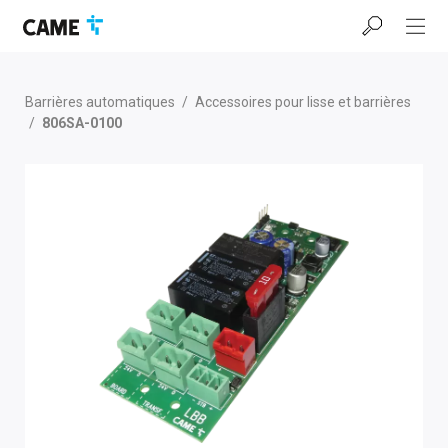
Accéder
Passer
Passer
à
au
au
la
contenu
pied
barre
de
de
page
Barrières automatiques
/
Accessoires pour lisse et barrières
navigation
/
806SA-0100