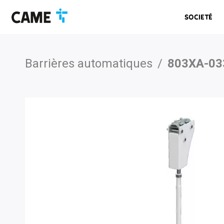
Accéder
Passer
Passer
à
au
au
Societé
la
contenu
pied
barre
de
de
page
navigation
Barrières automatiques
/
803XA-03