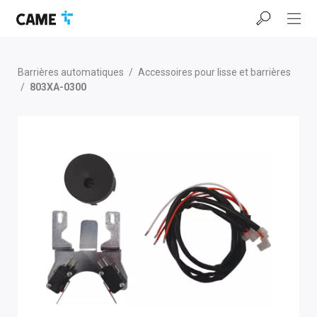
Accéder
Passer
Passer
à
au
au
la
contenu
pied
barre
de
de
page
Barrières automatiques
/
Accessoires pour lisse et barrières
navigation
/
803XA-0300