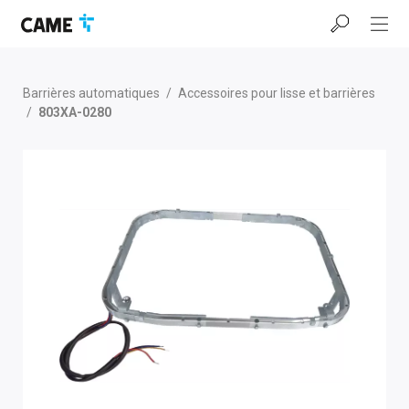
Accéder
Passer
Passer
à
au
au
la
contenu
pied
barre
de
de
page
Barrières automatiques
/
Accessoires pour lisse et barrières
navigation
/
803XA-0280