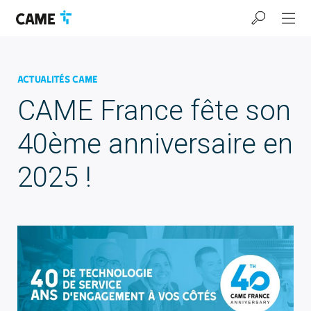
Accéder
Passer
Passer
à
au
au
la
contenu
pied
barre
de
de
page
navigation
Actualités CAME
CAME France fête son
40ème anniversaire en
2025 !