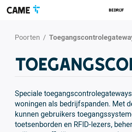
Ga
Ga
Ga
naar
naar
naar
Bedrijf
navigatiebalk
inhoud
voettekst
Poorten
/
Toegangscontrolegatewa
Toegangsco
Speciale toegangscontrolegateways
woningen als bedrijfspanden. Met 
kunnen gebruikers toegangssysteme
toetsenborden en RFID-lezers, beher