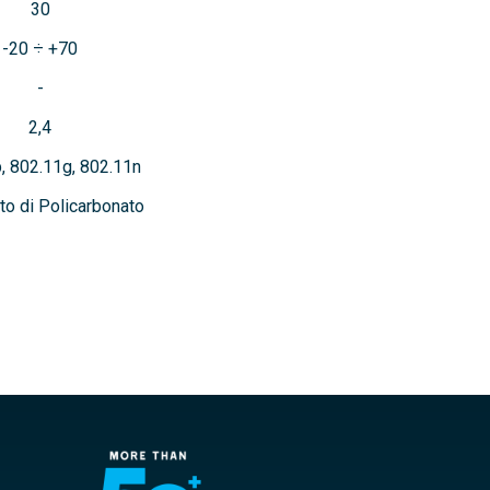
30
-20 ÷ +70
2,4
, 802.11g, 802.11n
o di Policarbonato