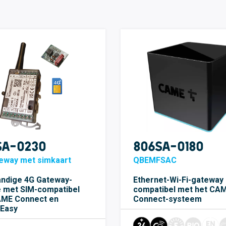
SA-0230
806SA-0180
eway met simkaart
QBEMFSAC
andige 4G Gateway-
Ethernet-Wi-Fi-gateway
 met SIM-compatibel
compatibel met het CA
ME Connect en
Connect-systeem
Easy