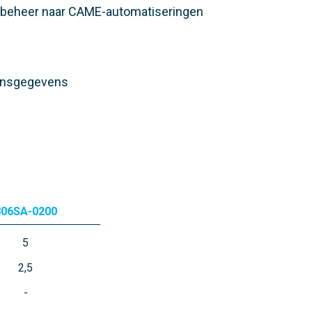
gsbeheer naar CAME-automatiseringen
oonsgegevens
806SA-0200
5
2,5