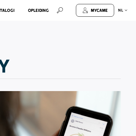
talogi
Opleiding
MyCAME
NL
y