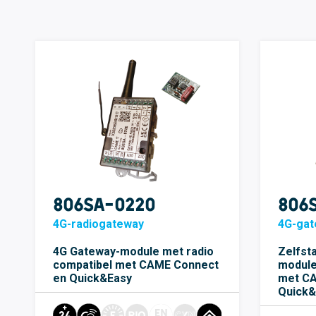
806SA-0220
806
4G-radiogateway
4G-gat
4G Gateway-module met radio
Zelfst
compatibel met CAME Connect
module
en Quick&Easy
met CA
Quick&