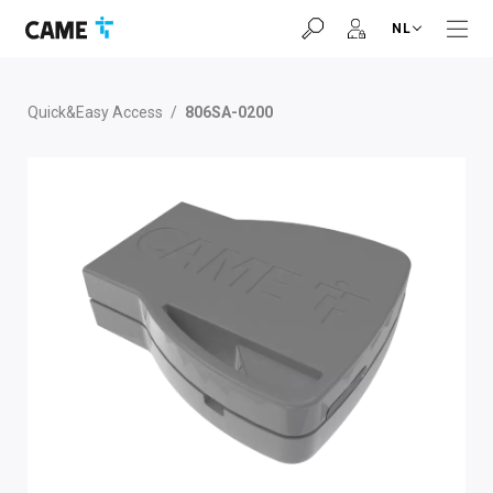
Ga
Ga
Ga
NL
naar
naar
naar
navigatiebalk
inhoud
voettekst
Quick&Easy Access
/
806SA-0200