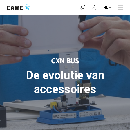
Ga
Ga
Ga
NL
naar
naar
naar
navigatiebalk
inhoud
voettekst
CXN BUS
De evolutie van
accessoires