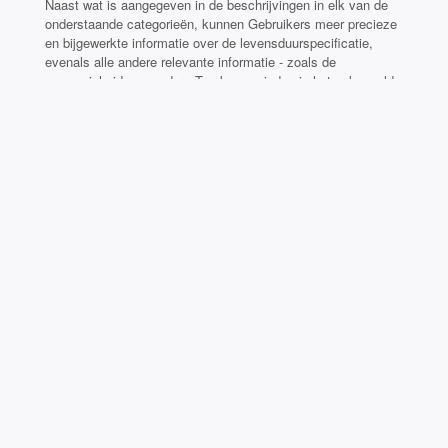
Naast wat is aangegeven in de beschrijvingen in elk van de
onderstaande categorieën, kunnen Gebruikers meer precieze
en bijgewerkte informatie over de levensduurspecificatie,
evenals alle andere relevante informatie - zoals de
aanwezigheid van andere Trackers - vinden in het gekoppelde
privacybeleid van de betreffende externe leveranciers of door
contact op te nemen met de Eigenaar.
Zo gebruikt deze Website Trackers
Noodzakelijke
Deze Website gebruikt zogenoemde technische Cookies en
andere vergelijkbare Trackers om activiteiten uit te voeren die
strikt noodzakelijk zijn voor de werking of levering van de
Dienst.
Technische Trackers
Opslagduur van Trackers: tot 3 maanden
Trackers die door derden worden beheerd
Google Tag Manager (Google LLC)