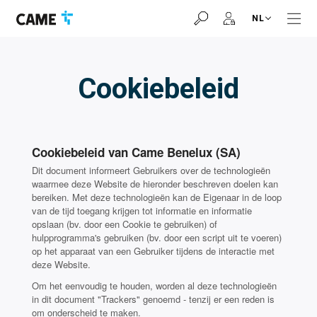
Ga
Ga
Ga
NL
naar
naar
naar
navigatiebalk
inhoud
voettekst
Cookiebeleid
Cookiebeleid van Came Benelux (SA)
Dit document informeert Gebruikers over de technologieën
waarmee deze Website de hieronder beschreven doelen kan
bereiken. Met deze technologieën kan de Eigenaar in de loop
van de tijd toegang krijgen tot informatie en informatie
opslaan (bv. door een Cookie te gebruiken) of
hulpprogramma's gebruiken (bv. door een script uit te voeren)
op het apparaat van een Gebruiker tijdens de interactie met
deze Website.
Om het eenvoudig te houden, worden al deze technologieën
in dit document "Trackers" genoemd - tenzij er een reden is
om onderscheid te maken.