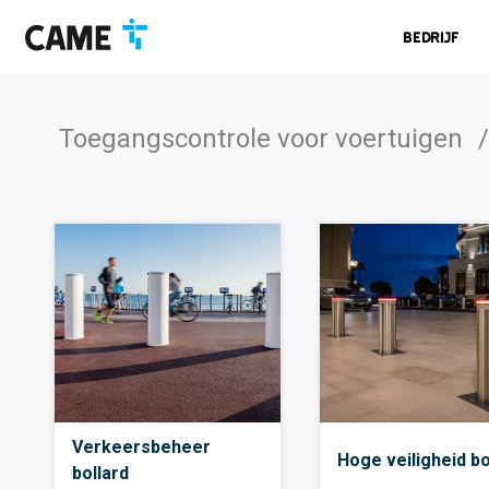
Ga
Ga
Ga
naar
naar
naar
Bedrijf
navigatiebalk
inhoud
voettekst
Toegangscontrole voor voertuigen
/
Verkeersbeheer
Hoge veiligheid bo
bollard