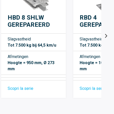
HBD 8 SHLW
RBD 4
GEREPAREERD
GEREPARE
Slagvastheid
Slagvastheid
Tot 7.500 kg bij 64,5 km/u
Tot 7.500 kg bij 4
Afmetingen
Afmetingen
Hoogte = 950 mm, Ø 273
Hoogte = 1000 mm
mm
mm
Scopri la serie
Scopri la serie