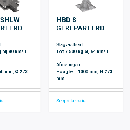
 SHLW
HBD 8
AREERD
GEREPAREERD
d
Slagvastheid
 bij 80 km/u
Tot 7.500 kg bij 64 km/u
Afmetingen
50 mm, Ø 273
Hoogte = 1000 mm, Ø 273
mm
ie
Scopri la serie