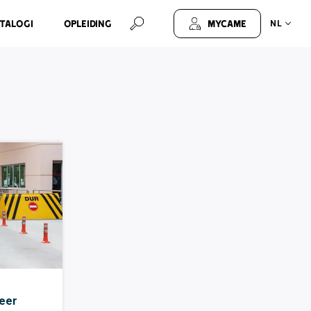
talogi
Opleiding
MyCAME
NL
eer