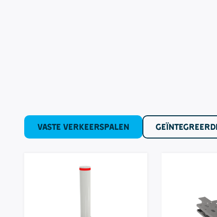
VASTE VERKEERSPALEN
GEÏNTEGREERD