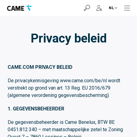
Ga
Ga
Ga
NL
naar
naar
naar
navigatiebalk
inhoud
voettekst
Privacy beleid
CAME.COM PRIVACY BELEID
De privacykennisgeving www.came.com/be/nl wordt
verstrekt op grond van art. 13 Reg. EU 2016/679
(algemene verordening gegevensbescherming).
1. GEGEVENSBEHEERDER
De gegevensbeheerder is Came Benelux, BTW BE
0451.812.340 – met maatschappelijke zetel te Zoning
Ouest 7 – 7860 Lessines – België.