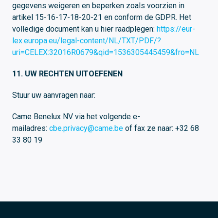
gegevens weigeren en beperken zoals voorzien in
artikel 15-16-17-18-20-21 en conform de GDPR. Het
volledige document kan u hier raadplegen:
https://eur-
lex.europa.eu/legal-content/NL/TXT/PDF/?
uri=CELEX:32016R0679&qid=1536305445459&fro=NL
11. UW RECHTEN UITOEFENEN
Stuur uw aanvragen naar:
Came Benelux NV via het volgende e-
mailadres:
cbe.privacy@came.be
of fax ze naar: +32 68
33 80 19