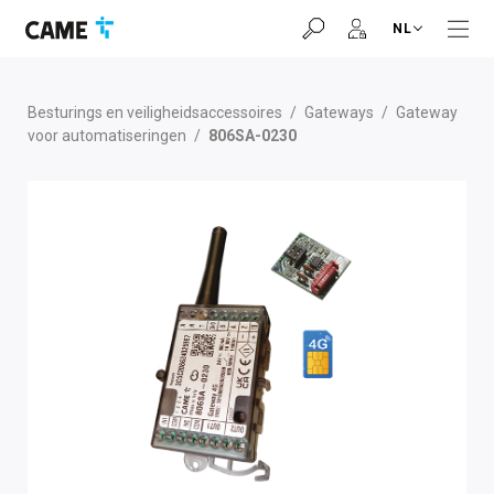
Ga
Ga
Ga
NL
naar
naar
naar
navigatiebalk
inhoud
voettekst
Besturings en veiligheidsaccessoires
/
Gateways
/
Gateway
voor automatiseringen
/
806SA-0230