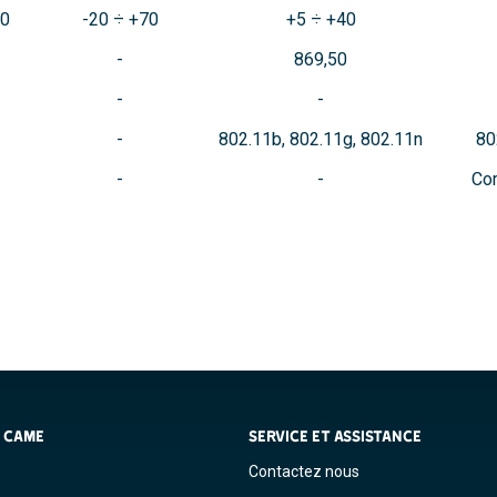
70
-20 ÷ +70
+5 ÷ +40
869,50
802.11b, 802.11g, 802.11n
80
Com
S CAME
SERVICE ET ASSISTANCE
Contactez nous