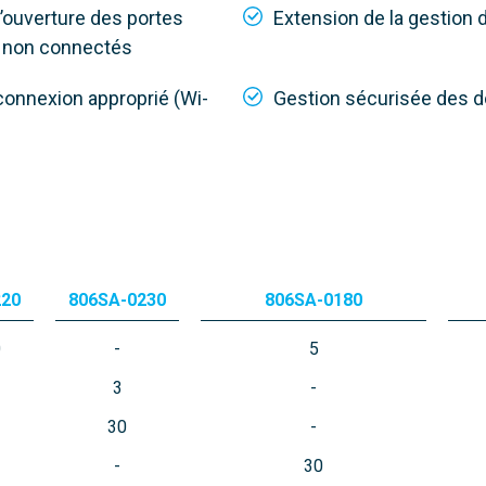
l’ouverture des portes
Extension de la gestio
s non connectés
 connexion approprié (Wi-
Gestion sécurisée des 
220
806SA-0230
806SA-0180
0
5
3
30
30