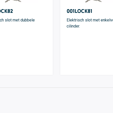
OCK82
001LOCK81
sch slot met dubbele
Elektrisch slot met enkel
cilinder.