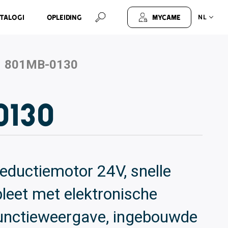
talogi
Opleiding
MyCAME
NL
801MB-0130
0130
ductiemotor 24V, snelle
pleet met elektronische
functieweergave, ingebouwde