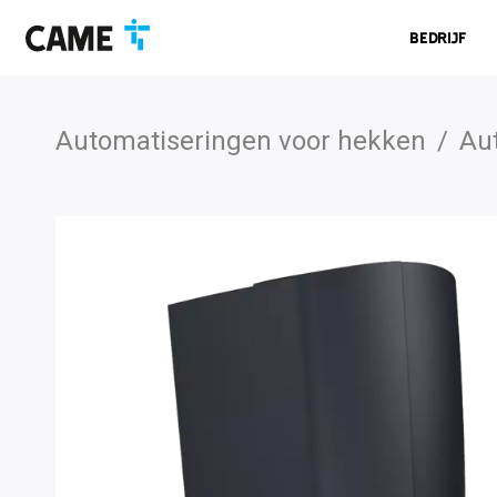
Ga
Ga
Ga
naar
naar
naar
Bedrijf
navigatiebalk
inhoud
voettekst
Automatiseringen voor hekken
/
Au