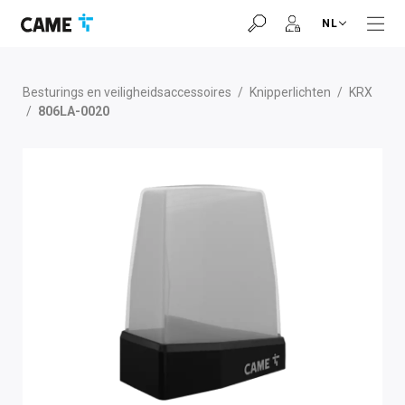
Ga
Ga
Ga
NL
naar
naar
naar
navigatiebalk
inhoud
voettekst
Besturings en veiligheidsaccessoires
/
Knipperlichten
/
KRX
/
806LA-0020