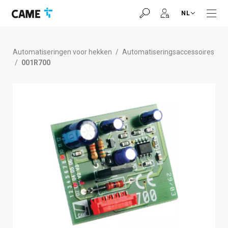
Ga
Ga
Ga
NL
naar
naar
naar
navigatiebalk
inhoud
voettekst
Automatiseringen voor hekken
/
Automatiseringsaccessoires
/
001R700