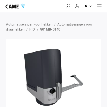
Ga
Ga
Ga
NL
naar
naar
naar
navigatiebalk
inhoud
voettekst
Automatiseringen voor hekken
/
Automatiseringen voor
draaihekken
/
FTX
/
801MB-0140