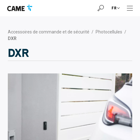
Accéder
Passer
Passer
FR
à
au
au
la
contenu
pied
barre
de
de
page
Accessoires de commande et de sécurité
/
Photocellules
/
navigation
DXR
DXR