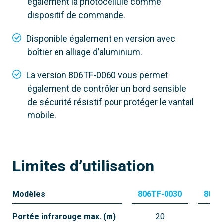
également la photocellule comme
dispositif de commande.
Caractéristique principale
Réglable 0-180°, CXN BUS
Disponible également en version avec
Portée
boîtier en alliage d’aluminium.
20 m
La version 806TF-0060 vous permet
Connexion
également de contrôler un bord sensible
CXN BUS
de sécurité résistif pour protéger le vantail
mobile.
Limites d’utilisation
Modèles
806TF-0030
806T
Portée infrarouge max. (m)
20
10