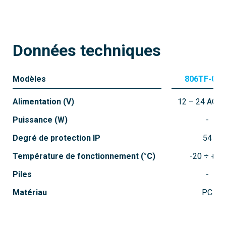
Données techniques
Modèles
806TF-003
806TF-0040
Alimentation (V)
12 – 24 AC –
DXR20CAM
Puissance (W)
Degré de protection IP
54
Caractéristique principale
Réglable 0-180°, Anti-vandalisme
Température de fonctionnement (°C)
-20 ÷ +55
Piles
Portée
20 m
Matériau
PC
Connexion
Traditionell