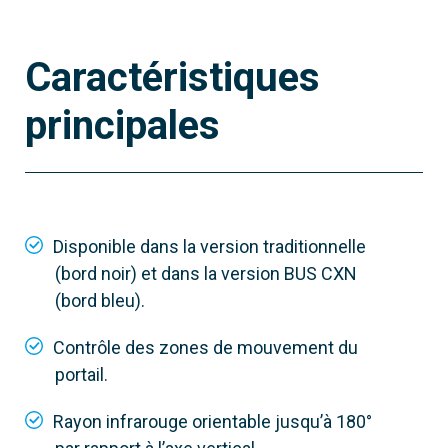
Caractéristiques
principales
806TF-0060
DXR10BAP
Caractéristique principale
Disponible dans la version traditionnelle
Réglable 0-180°, fonctionne sur batterie
(bord noir) et dans la version BUS CXN
Portée
(bord bleu).
10 m
Contrôle des zones de mouvement du
Connexion
portail.
Fonctionne sur batterie
Rayon infrarouge orientable jusqu’à 180°