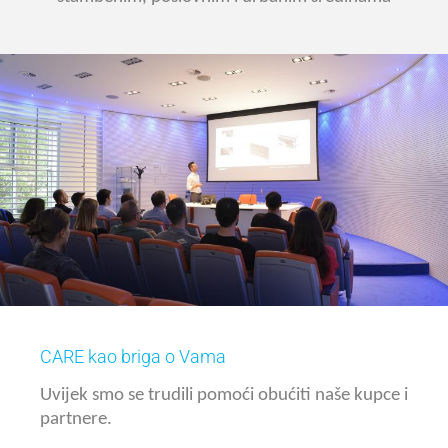
CARE kao briga o Vama
Uvijek smo se trudili pomoći obućiti naše kupce i
Uvijek ulažemo velike napore u istraživanje i
razvoj, kao nezamjenjivo sredstvo koje pokreće
partnere.
našu inovaciju i projekte. Posljednjih godina