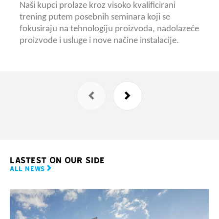
uložili smo pet posto prodaje u ambiciozne
Naši kupci prolaze kroz visoko kvalificirani
puteve istraživanja i razvoja. Ono je donijelo
trening putem posebnih seminara koji se
globalna rješenja na najvišoj razini za sve naše
fokusiraju na tehnologiju proizvoda, nadolazeće
tržišne segmente.
proizvode i usluge i nove načine instalacije.
LASTEST ON OUR SIDE
ALL NEWS