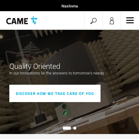
Naslovna
Instalateri
menu.search.op
men
Projekti
Quality Oriented
In our innovations lie the answers to tomorrow's needs
Discover how we take care of you