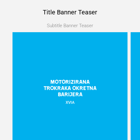
Title Banner Teaser
Subtitle Banner Teaser
Motorizirana
trokraka okretna
barijera
XVIA