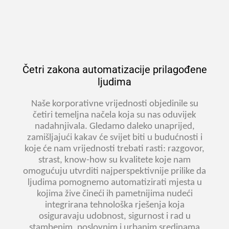
Četri zakona automatizacije prilagođene
ljudima
Naše korporativne vrijednosti objedinile su
četiri temeljna načela koja su nas oduvijek
nadahnjivala. Gledamo daleko unaprijed,
zamišljajući kakav će svijet biti u budućnosti i
koje će nam vrijednosti trebati rasti: razgovor,
strast, know-how su kvalitete koje nam
omogućuju utvrditi najperspektivnije prilike da
ljudima pomognemo automatizirati mjesta u
kojima žive čineći ih pametnijima nudeći
integrirana tehnološka rješenja koja
osiguravaju udobnost, sigurnost i rad u
stambenim, poslovnim i urbanim sredinama