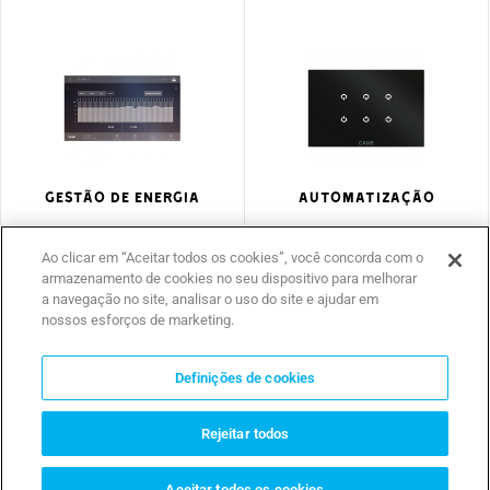
Gestão de energia
Automatização
Mais atenção ao consumo
A casa toda ao seu
significa menos
comando com um único
Ao clicar em “Aceitar todos os cookies”, você concorda com o
desperdício
gesto!
armazenamento de cookies no seu dispositivo para melhorar
a navegação no site, analisar o uso do site e ajudar em
nossos esforços de marketing.
Definições de cookies
Rejeitar todos
Aceitar todos os cookies