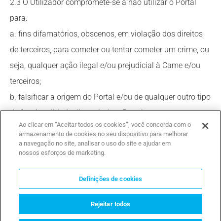
2.3 O Utilizador compromete-se a não utilizar o Portal
para:
a. fins difamatórios, obscenos, em violação dos direitos
de terceiros, para cometer ou tentar cometer um crime, ou
seja, qualquer ação ilegal e/ou prejudicial à Came e/ou
terceiros;
b. falsificar a origem do Portal e/ou de qualquer outro tipo
de funcionalidade disponível no Portal;
Ao clicar em “Aceitar todos os cookies”, você concorda com o
c. rever. alterar, modificar, adaptar, criar obras derivadas,
armazenamento de cookies no seu dispositivo para melhorar
traduzir, descompilar, desmontar, ou efetuar operações de
a navegação no site, analisar o uso do site e ajudar em
nossos esforços de marketing.
reengenharia do Portal;
d. destruir e/ou limitar o funcionamento do Portal, do
Definições de cookies
software, hardware e/ou dos sistemas de
Rejeitar todos
telecomunicações da Came e/ou de terceiros;