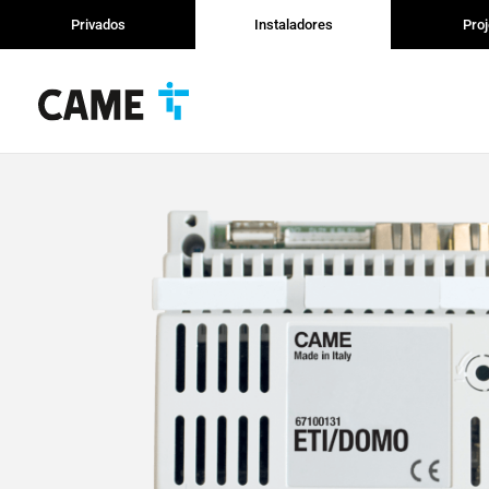
Privados
Instaladores
Proj