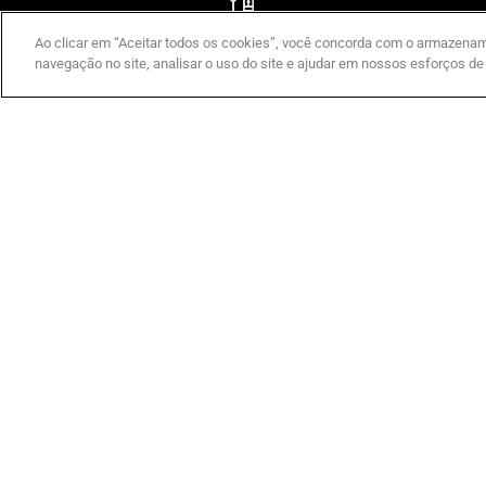
LOCALIZADOR DE INSTALADOR
Ao clicar em “Aceitar todos os cookies”, você concorda com o armazenam
navegação no site, analisar o uso do site e ajudar em nossos esforços de
Companhia
Por CAME
Comunic
SOBRE A CAME
CAME SERVICE
EXPO
CERTIFICAÇÕES
CENTRO LOGÍSTICO
FEIRAS
CONTACTE-NOS
FORMAÇÃO
NOTÍCIA
IMPRENSA
RESPONSABILIDADE SOCIAL
PATROCÍNIOS
TRABALHE CONNOSCO
Direitos autorais © 2018-2022 CAME. Todos os direitos reservados. VAT