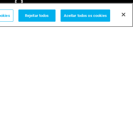
GARANTIAS
ookies
Rejeitar todos
Aceitar todos os cookies
Termos
POLÍTICA DE PRIVACIDADE
CONDIÇÕES GERAIS
TERMOS DE USO
POLÍTICA DE COOKIES
COOKIE POLICY
DIVULGAÇÃO DE VULNERABILIDADES E INCIDENTES
DEFINIÇÕES DE COOKIES