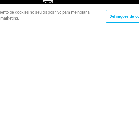
ES
PERGUNTE À CAME
ento de cookies no seu dispositivo para melhorar a
Definições de c
 marketing.
ação
S
 não. 03481280265