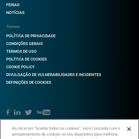
FEIRAS
NOTÍCIAS
Termos
POLÍTICA DE PRIVACIDADE
CONDIÇÕES GERAIS
TERMOS DE USO
POLÍTICA DE COOKIES
COOKIE POLICY
DIVULGAÇÃO DE VULNERABILIDADES E INCIDENTES
DEFINIÇÕES DE COOKIES
Direitos autorais © 2018-2022 CAME. Todos os direitos reservados.
Ao clicar em “Aceitar todos os cookies”, você concorda com o
VAT não. 03481280265
armazenamento de cookies no seu dispositivo para melhorar