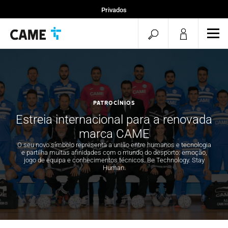
Privados
Instaladores
pesquisa
men
Projetos
aberta
PATROCÍNIOS
Estreia internacional para a renovada
marca CAME
O seu novo símbolo representa a união entre humanos e tecnologia
e partilha muitas afinidades com o mundo do desporto: emoção,
jogo de equipa e conhecimentos técnicos. Be Technology. Stay
Human.