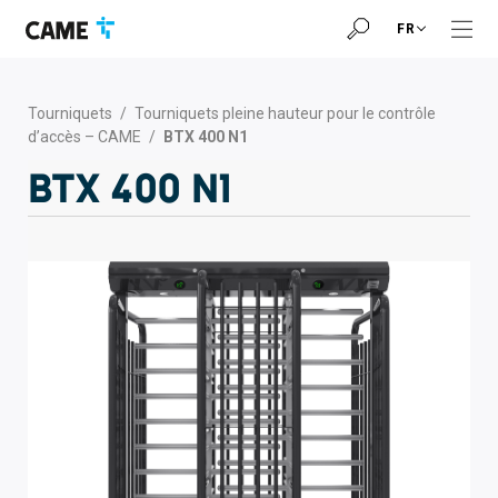
Accéder
Passer
Passer
FR
à
au
au
la
contenu
pied
barre
de
de
page
Tourniquets
/
Tourniquets pleine hauteur pour le contrôle
navigation
d’accès – CAME
/
BTX 400 N1
BTX 400 N1