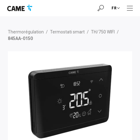
Accéder
Passer
Passer
FR
à
au
au
la
contenu
pied
barre
de
de
page
Thermorégulation
/
Termostati smart
/
TH/750 WIFI
/
navigation
845AA-0150