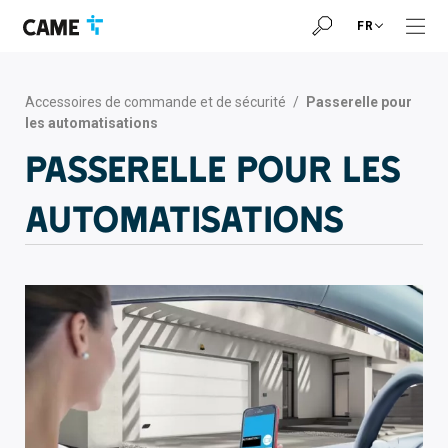
Accéder
Passer
Passer
FR
à
au
au
la
contenu
pied
barre
de
de
page
Accessoires de commande et de sécurité
/
Passerelle pour
navigation
les automatisations
Passerelle pour les
automatisations