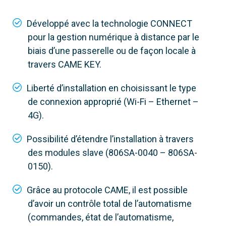
Module passerelle 4G autonome avec SIM
compatible avec CAME Connect et
Développé avec la technologie CONNECT
Quick&Easy
pour la gestion numérique à distance par le
biais d’une passerelle ou de façon locale à
travers CAME KEY.
Liberté d’installation en choisissant le type
de connexion approprié (Wi-Fi – Ethernet –
4G).
Possibilité d’étendre l’installation à travers
des modules slave (806SA-0040 – 806SA-
0150).
Grâce au protocole CAME, il est possible
d’avoir un contrôle total de l’automatisme
(commandes, état de l’automatisme,