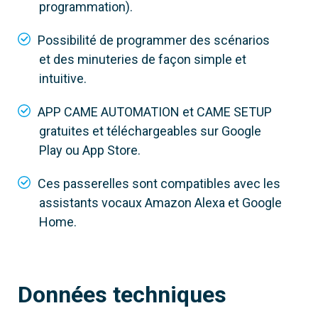
programmation).
806SA-0130
Possibilité de programmer des scénarios
et des minuteries de façon simple et
QBEMFSB2
intuitive.
Passerelle Ethernet-Wi-Fi pour contrôler
jusqu’à 5 modules esclaves
APP CAME AUTOMATION et CAME SETUP
gratuites et téléchargeables sur Google
Play ou App Store.
Ces passerelles sont compatibles avec les
assistants vocaux Amazon Alexa et Google
Home.
Données techniques