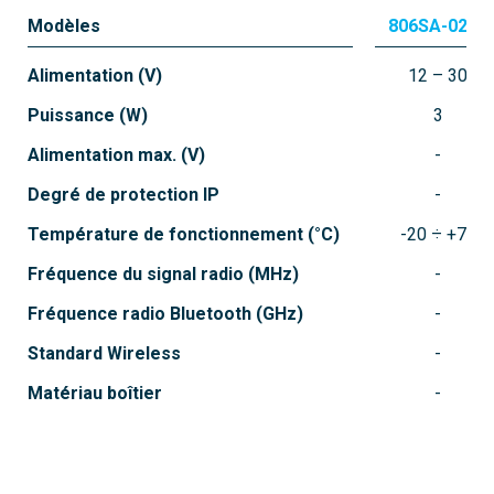
Modèles
806SA-0210
Alimentation (V)
12 – 30
Puissance (W)
3
Alimentation max. (V)
806SA-0140
Degré de protection IP
GATEWAY WIFI
Température de fonctionnement (°C)
-20 ÷ +70
Passerelle pour connecter l’automatisme au
cloud ou à utiliser comme sélecteur
Fréquence du signal radio (MHz)
Bluetooth
Fréquence radio Bluetooth (GHz)
Standard Wireless
Matériau boîtier