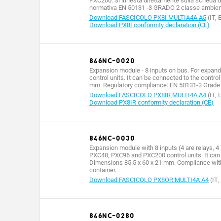
PXC200. Si innesta direttamente sulla scheda 
normativa EN 50131 -3 GRADO 2 classe ambient
Download FASCICOLO PX8I MULTIA4A A5
(IT, 
Download PX8I conformity declaration (CE)
846NC-0020
Expansion module - 8 inputs on bus. For expan
control units. It can be connected to the contro
mm. Regulatory compliance: EN 50131-3 Grade 2 
Download FASCICOLO PX8IR MULTI4A A4
(IT, 
Download PX8IR conformity declaration (CE)
846NC-0030
Expansion module with 8 inputs (4 are relays, 4 a
PXC48, PXC96 and PXC200 control units. It can b
Dimensions 85.5 x 60 x 21 mm. Compliance with
container.
Download FASCICOLO PX8OR MULTI4A A4
(IT,
846NC-0280