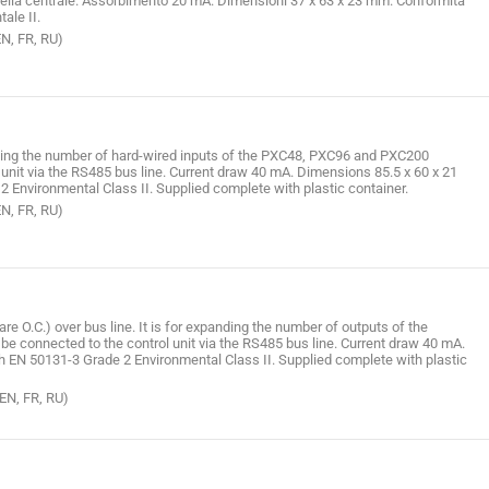
della centrale. Assorbimento 20 mA. Dimensioni 37 x 63 x 23 mm. Conformità
ale II.
EN, FR, RU)
ding the number of hard-wired inputs of the PXC48, PXC96 and PXC200
l unit via the RS485 bus line. Current draw 40 mA. Dimensions 85.5 x 60 x 21
Environmental Class II. Supplied complete with plastic container.
EN, FR, RU)
re O.C.) over bus line. It is for expanding the number of outputs of the
e connected to the control unit via the RS485 bus line. Current draw 40 mA.
 EN 50131-3 Grade 2 Environmental Class II. Supplied complete with plastic
 EN, FR, RU)