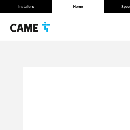
Installers
Home
Speci