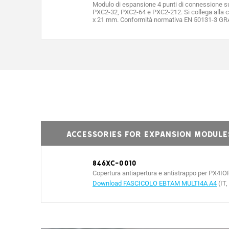
Modulo di espansione 4 punti di connessione su b
PXC2-32, PXC2-64 e PXC2-212. Si collega alla c
x 21 mm. Conformità normativa EN 50131-3 GRADO
ACCESSORIES FOR EXPANSION MODULE
846XC-0010
Copertura antiapertura e antistrappo per PX4IO
Download FASCICOLO EBTAM MULTI4A A4
(IT,