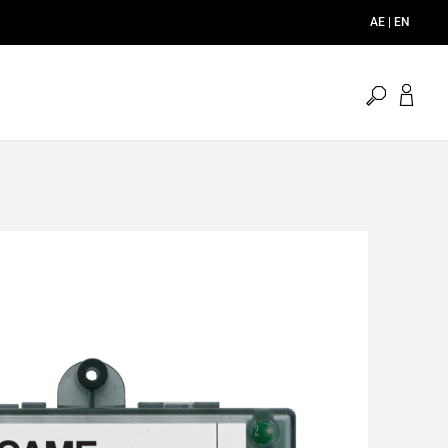
AE | EN
open
search