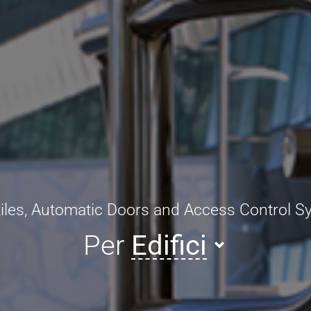
iles, Automatic Doors and Access Control 
Per
Edifici