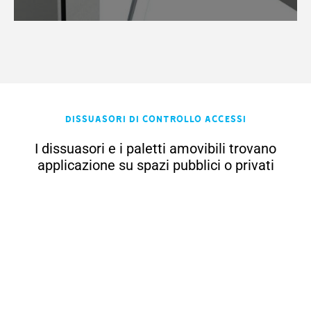
Dissuasori di Controllo Accessi
I dissuasori e i paletti amovibili trovano
applicazione su spazi pubblici o privati
per delimitare le vie di circolazione, gli
spazi di stazionamento o semplicemente
per proteggere quelle aree nelle quali
non è autorizzato l'accesso ai veicoli.
Urbaco utilizza la ghisa, l'acciaio e l'inox
nella realizzazione dei suoi prodotti