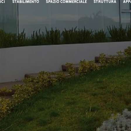
ici
Stabilimento
Spazio commerciale
Struttura
App