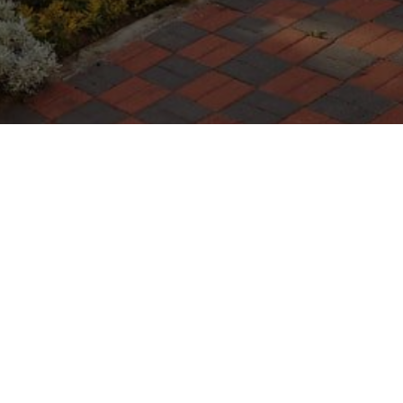
GARANZIE
Terms
PRIVACY POLICY
CONDIZIONI GENERALI
TERMINI DI UTILIZZO
COOKIE POLICY
DIVULGAÇÃO DE VULNERABILIDADES E INCIDENTES