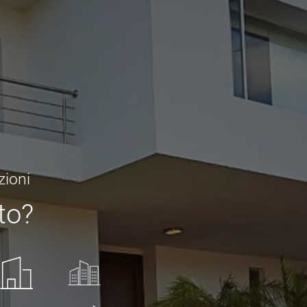
zioni
to?