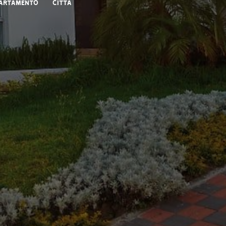
artamento
Città