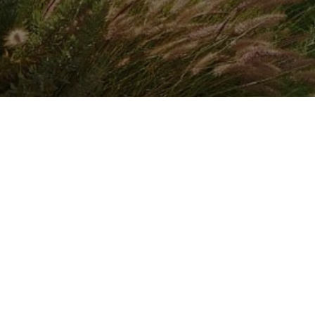
TROVA L'INSTALLATORE
Azienda
by CAME
Comunicazio
ABOUT CAME
CAME SERVICE
EXPO
CERTIFICAZIONI
LOGISTIC STORE
FIERE
CONTATTACI
NEWS
PRESS
RESPONSABILITA’ SOCIALE