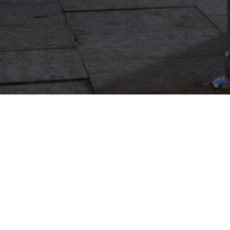
TROVA L'INSTALLATORE
Azienda
by CAME
Comunicazio
ABOUT CAME
CAME SERVICE
EXPO
CERTIFICAZIONI
LOGISTIC STORE
FIERE
CONTATTACI
NEWS