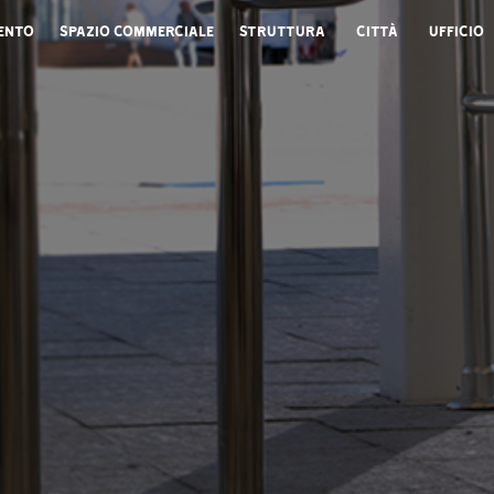
ento
Spazio commerciale
Struttura
Città
Ufficio