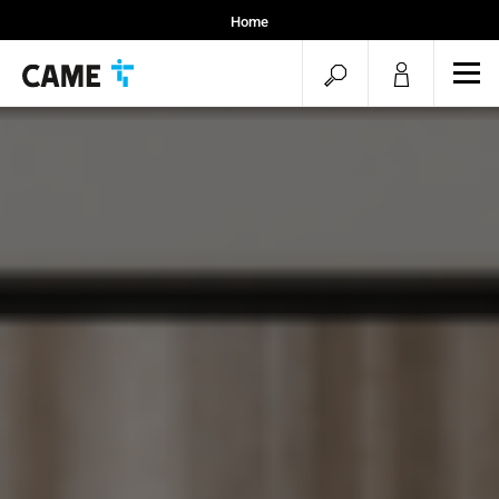
Home
Professionisti
menu.search.op
men
Progetti