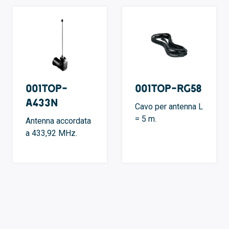
001TOP-
001TOP-RG58
A433N
Cavo per antenna L
= 5 m.
Antenna accordata
a 433,92 MHz.