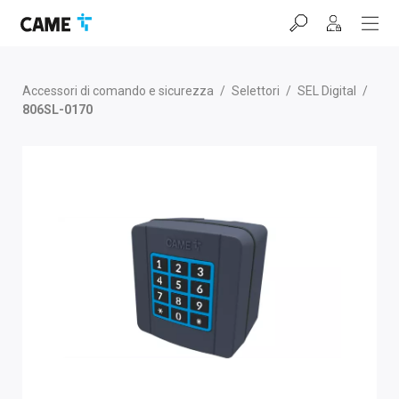
Salta
Salta
Salta
alla
al
al
barra
contenuto
footer
di
navigazione
Accessori di comando e sicurezza
/
Selettori
/
SEL Digital
/
806SL-0170