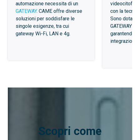
automazione necessita di un
videocitofoni
GATEWAY
. CAME offre diverse
con la tecno
soluzioni per soddisfare le
Sono dotati di
singole esigenze, tra cui
GATEWAY a co
gateway Wi-Fi, LAN e 4g.
garantendo un
integrazione.
Scopri come