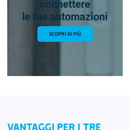
connettere
le tue automazioni
Scopri di più
VANTAGGI PER I TRE